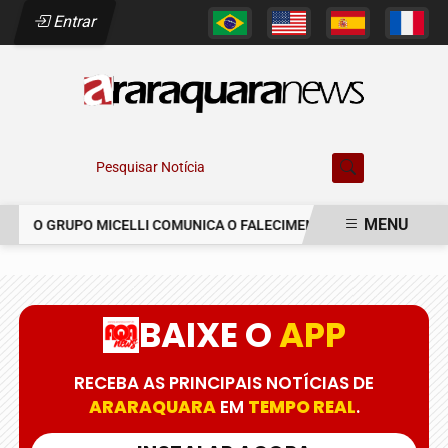
Entrar
Pesquisar Notícia
MENU
O GRUPO MICELLI COMUNICA O FALECIMENTO DO SR. MARCELO C
EM ALTA
BAIXE O
APP
RECEBA AS PRINCIPAIS NOTÍCIAS DE
ARARAQUARA
EM
TEMPO REAL
.