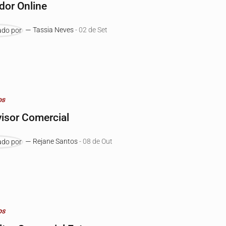
dor Online
Tassia Neves
- 02 de Set
os
isor Comercial
Rejane Santos
- 08 de Out
os