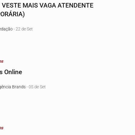
 VESTE MAIS VAGA ATENDENTE
ORÁRIA)
edação
- 22 de Set
os
s Online
ência Brands
- 05 de Set
os