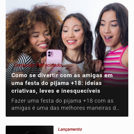
Conteúdo Patrocinado
Como se divertir com as amigas em
uma festa do pijama +18: ideias
criativas, leves e inesquecíveis
Fazer uma festa do pijama +18 com as
amigas é uma das melhores maneiras de
relaxar, dar risada, dividir segredos e viver
momentos íntimos que só um encontro
feminino consegue proporcionar.
Lançamento