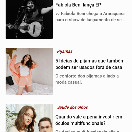
Fabíola Beni lança EP
🎶 Fabíola Beni chega a Araraquara
para o show de lançamento de seu
novo EP, “O Céu da Minha Cabeça”!
Uma apresentação gratuita e
presencial que promete uma
atmosfera única, com uma mistura
de sonoridades folk, blues e rock.
Pijamas
5 Ideias de pijamas que também
podem ser usados fora de casa
O conforto dos pijamas aliado a
moda casual.
Saúde dos olhos
Quando vale a pena investir em
óculos multifuncionais?