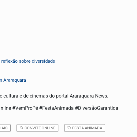
reflexão sobre diversidade
em Araraquara
 cultura e de cinemas do portal Araraquara News.
eOnline #VemProPé #FestaAnimada #DiversãoGarantida
IAIS
CONVITE ONLINE
FESTA ANIMADA