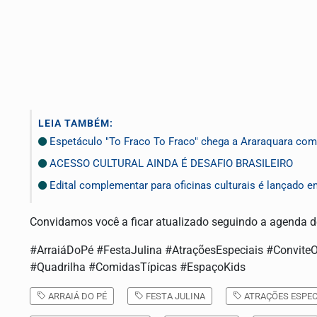
LEIA TAMBÉM:
Espetáculo "To Fraco To Fraco" chega a Araraquara com 
ACESSO CULTURAL AINDA É DESAFIO BRASILEIRO
Edital complementar para oficinas culturais é lançado 
Convidamos você a ficar atualizado seguindo a agenda de
#ArraiáDoPé #FestaJulina #AtraçõesEspeciais #Convit
#Quadrilha #ComidasTípicas #EspaçoKids
ARRAIÁ DO PÉ
FESTA JULINA
ATRAÇÕES ESPEC