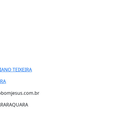
IANO TEIXEIRA
IRA
obomjesus.com.br
ARARAQUARA