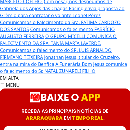
MARCELO COELHO.
Com pesar, nos despedimos de
Gabriela dos Anjos das Chagas
Racing envia proposta ao
Grêmio para contratar o volante Leonel Pérez
Comunicamos o Falecimento da Sra. FATIMA CARDOZO
DOS SANTOS
Comunicamos o falecimento FABRÍCIO
AUGUSTO FERREIRA
O GRUPO MICELLI COMUNICA O
FALECIMENTO DA SRA. TANIA MARIA LAVERDE.
Comunicamos o falecimento do SR. LUIS ARNALDO
FIRMIANO TEIXEIRA
Jonathan Jesus, titular do Cruzeiro,
entra na mira do Benfica
A Funerária Bom Jesus comunica
o falecimento do Sr. NATAL ZUNARELI FILHO
EM ALTA
MENU
BAIXE O
APP
RECEBA AS PRINCIPAIS NOTÍCIAS DE
ARARAQUARA
EM
TEMPO REAL
.