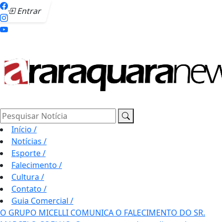
Entrar
Pesquisar Notícia
Início
/
Notícias
/
Esporte
/
Falecimento
/
Cultura
/
Contato
/
Guia Comercial
/
O GRUPO MICELLI COMUNICA O FALECIMENTO DO SR.