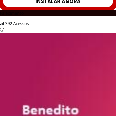
INSTALAR AGORA
Falecimento
392
Acessos