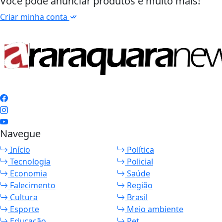
Você pode anunciar produtos e muito mais!
Criar minha conta
Navegue
Início
Política
Tecnologia
Policial
Economia
Saúde
Falecimento
Região
Cultura
Brasil
Esporte
Meio ambiente
Educação
Pet