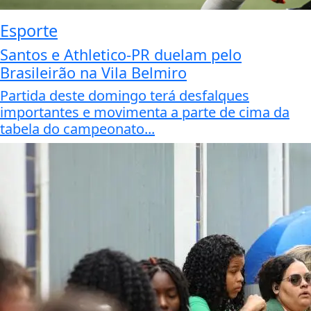
Esporte
Santos e Athletico-PR duelam pelo
Brasileirão na Vila Belmiro
Partida deste domingo terá desfalques
importantes e movimenta a parte de cima da
tabela do campeonato...