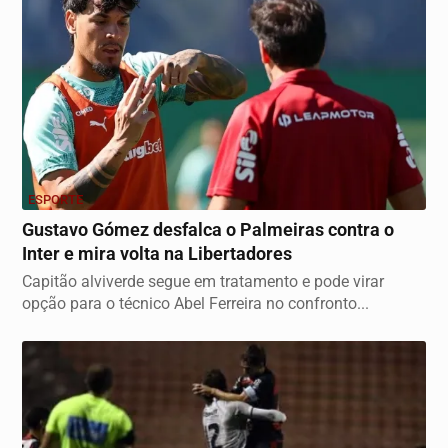
ESPORTE
Gustavo Gómez desfalca o Palmeiras contra o
Inter e mira volta na Libertadores
Capitão alviverde segue em tratamento e pode virar
opção para o técnico Abel Ferreira no confronto...