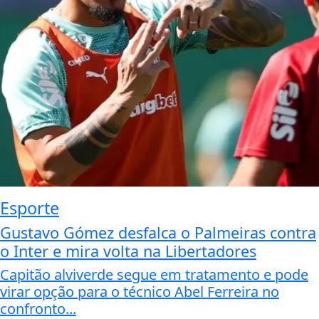
Esporte
Gustavo Gómez desfalca o Palmeiras contra
o Inter e mira volta na Libertadores
Capitão alviverde segue em tratamento e pode
virar opção para o técnico Abel Ferreira no
confronto...