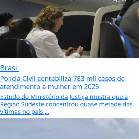
Brasil
Polícia Civil contabiliza 783 mil casos de
atendimento à mulher em 2025
Estudo do Ministério da Justiça mostra que a
Região Sudeste concentrou quase metade das
vítimas no país,...