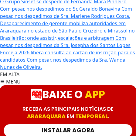
O Grupo Sinsef se despede de Fernanda Mara Pinheiro
Com pesar, nos despedimos do Sr. Geraldo Bonavina
Com
pesar, nos despedimos de Sra. Marlene Rodrigues Costa.
Desaparecimento de gerente mobiliza autoridades em
Araraquara no estado de São Paulo
Cruzeiro e Mirassol no
Brasileirão: onde assistir, escalações e arbitragem
Com
pesar, nos despedimos da Sra. Josepha dos Santos Lopes
Encceja 2026 libera consulta ao cartão de inscrição para os
candidatos
Com pesar, nos despedimos da Sra. Wanda
Nunes de Oliveira.
EM ALTA
MENU
BAIXE O
APP
RECEBA AS PRINCIPAIS NOTÍCIAS DE
ARARAQUARA
EM
TEMPO REAL
.
INSTALAR AGORA