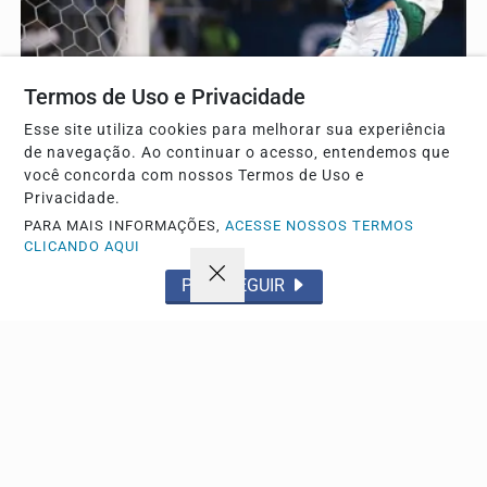
Termos de Uso e Privacidade
Esse site utiliza cookies para melhorar sua experiência
de navegação. Ao continuar o acesso, entendemos que
você concorda com nossos Termos de Uso e
Privacidade.
ESPORTE
PARA MAIS INFORMAÇÕES,
ACESSE NOSSOS TERMOS
Matheus Henrique fratura o nariz, marca e ajuda o
CLICANDO AQUI
Cruzeiro a avançar
PROSSEGUIR
Mesmo com sangramento e lesão confirmada, o meio-
campista permaneceu em campo durante o confronto...