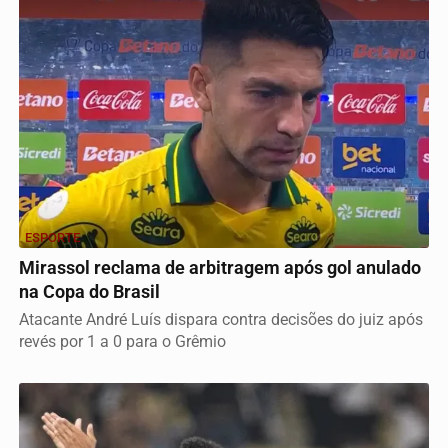
ESPORTE
Mirassol reclama de arbitragem após gol anulado
na Copa do Brasil
Atacante André Luís dispara contra decisões do juiz após
revés por 1 a 0 para o Grêmio