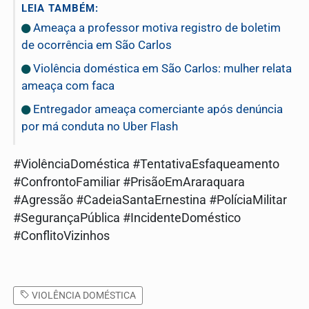
LEIA TAMBÉM:
Ameaça a professor motiva registro de boletim
de ocorrência em São Carlos
Violência doméstica em São Carlos: mulher relata
ameaça com faca
Entregador ameaça comerciante após denúncia
por má conduta no Uber Flash
#ViolênciaDoméstica #TentativaEsfaqueamento
#ConfrontoFamiliar #PrisãoEmAraraquara
#Agressão #CadeiaSantaErnestina #PolíciaMilitar
#SegurançaPública #IncidenteDoméstico
#ConflitoVizinhos
VIOLÊNCIA DOMÉSTICA