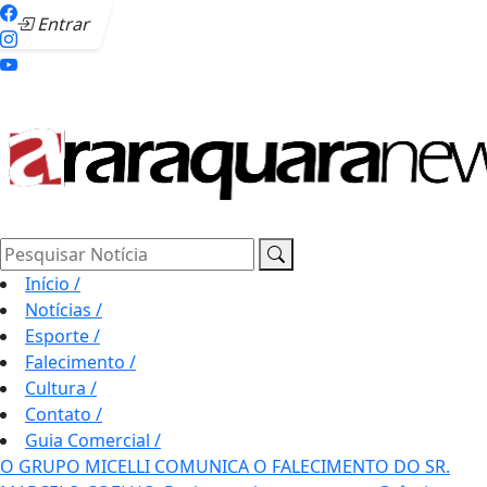
Entrar
Pesquisar Notícia
Início
/
Notícias
/
Esporte
/
Falecimento
/
Cultura
/
Contato
/
Guia Comercial
/
O GRUPO MICELLI COMUNICA O FALECIMENTO DO SR.