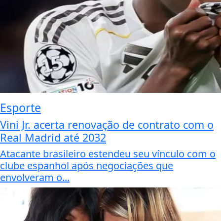
Esporte
Vini Jr. acerta renovação de contrato com o
Real Madrid até 2032
Atacante brasileiro estendeu seu vínculo com o
clube espanhol após negociações que
envolveram o...