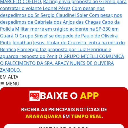
MARCELO COELHO.
Racing envia proposta ao Grêmio para
contratar o volante Leonel Pérez
Com pesar, nos
despedimos do Sr. Sergio Claudinei Soler
Com pesar, nos
despedimos de Gabriela dos Anjos das Chagas
Cabo da
Polícia Militar morre em trágico acidente na SP-330 em
Guará
O Grupo Sinsef se despede de Paulo de Oliveira
Pinto
Jonathan Jesus, titular do Cruzeiro, entra na mira do
Benfica
Flamengo faz proposta por Luiz Henrique e
aguarda resposta do Zenit
O GRUPO MICELLI COMUNICA
O FALECIMENTO DA SRA. ARACY NUNES DE OLIVEIRA
ZANIOLO.
EM ALTA
MENU
BAIXE O
APP
RECEBA AS PRINCIPAIS NOTÍCIAS DE
ARARAQUARA
EM
TEMPO REAL
.