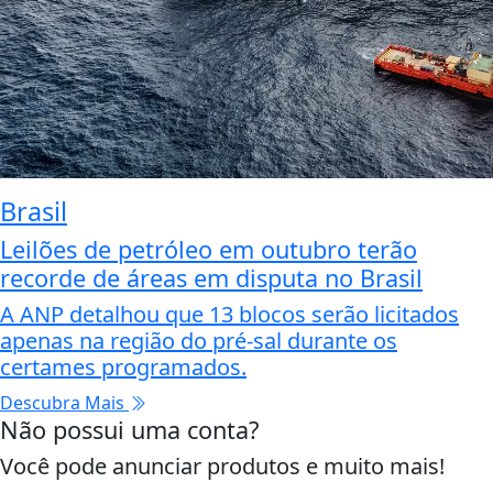
Brasil
Leilões de petróleo em outubro terão
recorde de áreas em disputa no Brasil
A ANP detalhou que 13 blocos serão licitados
apenas na região do pré-sal durante os
certames programados.
Descubra Mais
Não possui uma conta?
Você pode anunciar produtos e muito mais!