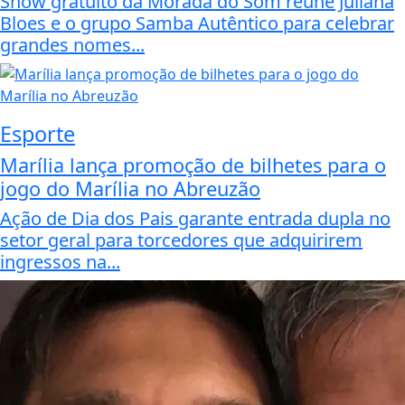
Show gratuito da Morada do Som reúne Juliana
Bloes e o grupo Samba Autêntico para celebrar
grandes nomes...
Esporte
Marília lança promoção de bilhetes para o
jogo do Marília no Abreuzão
Ação de Dia dos Pais garante entrada dupla no
setor geral para torcedores que adquirirem
ingressos na...