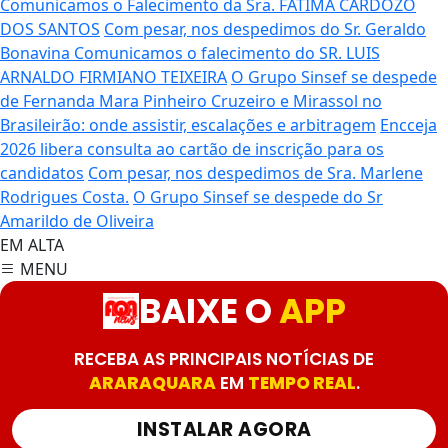
Comunicamos o Falecimento da Sra. FATIMA CARDOZO
DOS SANTOS
Com pesar, nos despedimos do Sr. Geraldo
Bonavina
Comunicamos o falecimento do SR. LUIS
ARNALDO FIRMIANO TEIXEIRA
O Grupo Sinsef se despede
de Fernanda Mara Pinheiro
Cruzeiro e Mirassol no
Brasileirão: onde assistir, escalações e arbitragem
Encceja
2026 libera consulta ao cartão de inscrição para os
candidatos
Com pesar, nos despedimos de Sra. Marlene
Rodrigues Costa.
O Grupo Sinsef se despede do Sr
Amarildo de Oliveira
EM ALTA
MENU
BAIXE O
APP
RECEBA AS PRINCIPAIS NOTÍCIAS DE
ARARAQUARA
EM
TEMPO REAL
.
INSTALAR AGORA