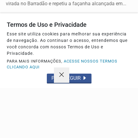
virada no Barradão e repetiu a façanha alcançada em...
Termos de Uso e Privacidade
Esse site utiliza cookies para melhorar sua experiência
de navegação. Ao continuar o acesso, entendemos que
você concorda com nossos Termos de Uso e
Privacidade.
PARA MAIS INFORMAÇÕES,
ACESSE NOSSOS TERMOS
CLICANDO AQUI
BRASIL
PROSSEGUIR
Mega-Sena acumula e prêmio principal chega a
R$ 165 milhões
Nenhum apostador cravou as seis dezenas do concurso e
a bolha aumentou para o próximo sorteio da loteria
Descubra Mais