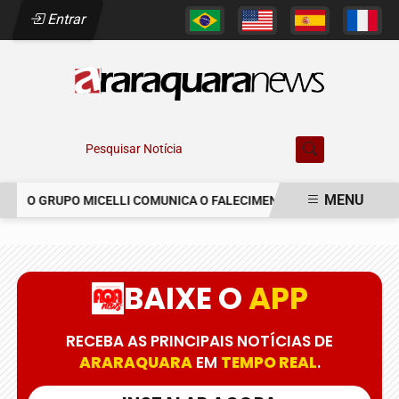
Entrar
Pesquisar Notícia
MENU
O GRUPO MICELLI COMUNICA O FALECIMENTO DO SR. MARCELO C
EM ALTA
BAIXE O
APP
RECEBA AS PRINCIPAIS NOTÍCIAS DE
ARARAQUARA
EM
TEMPO REAL
.