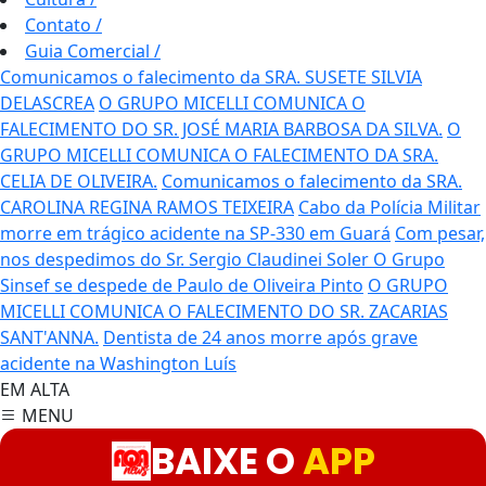
Contato
/
Guia Comercial
/
Comunicamos o falecimento da SRA. SUSETE SILVIA
DELASCREA
O GRUPO MICELLI COMUNICA O
FALECIMENTO DO SR. JOSÉ MARIA BARBOSA DA SILVA.
O
GRUPO MICELLI COMUNICA O FALECIMENTO DA SRA.
CELIA DE OLIVEIRA.
Comunicamos o falecimento da SRA.
CAROLINA REGINA RAMOS TEIXEIRA
Cabo da Polícia Militar
morre em trágico acidente na SP-330 em Guará
Com pesar,
nos despedimos do Sr. Sergio Claudinei Soler
O Grupo
Sinsef se despede de Paulo de Oliveira Pinto
O GRUPO
MICELLI COMUNICA O FALECIMENTO DO SR. ZACARIAS
SANT'ANNA.
Dentista de 24 anos morre após grave
acidente na Washington Luís
EM ALTA
MENU
BAIXE O
APP