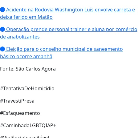
Acidente na Rodovia Washington Luís envolve carreta e
deixa ferido em Matão
Operação prende personal trainer e aluna por comércio
de anabolizantes
Eleição para o conselho municipal de saneamento
básico ocorre amanhã
Fonte: São Carlos Agora
#TentativaDeHomicídio
#TravestiPresa
#Esfaqueamento
#CaminhadaLGBTQIAP+
#ViolênciaInaceitável