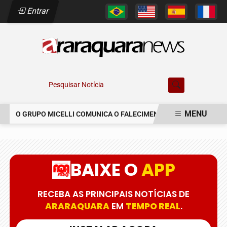
Entrar
Pesquisar Notícia
MENU
O GRUPO MICELLI COMUNICA O FALECIMENTO DO SR. MARCELO C
EM ALTA
BAIXE O
APP
RECEBA AS PRINCIPAIS NOTÍCIAS DE
ARARAQUARA
EM
TEMPO REAL
.