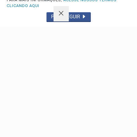
CLICANDO AQUI
PROSSEGUIR
POLICIAL
Idosa de 71 anos é vítima de furto em ônibus no
Centro de São Carlos
A passageira teve carteira, documentos e celular levados
sem perceber. O crime foi registrado na Polícia...
Descubra Mais
Não possui uma conta?
Você pode anunciar produtos e muito mais!
CRIAR MINHA CONTA