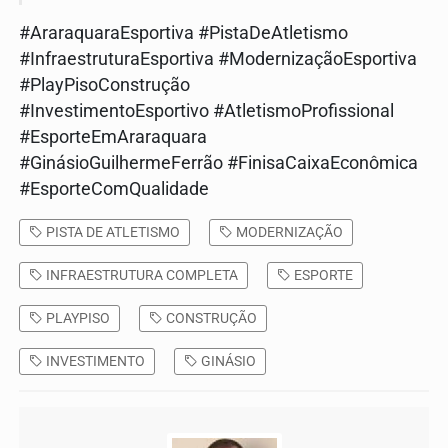
#AraraquaraEsportiva #PistaDeAtletismo
#InfraestruturaEsportiva #ModernizaçãoEsportiva
#PlayPisoConstrução
#InvestimentoEsportivo #AtletismoProfissional
#EsporteEmAraraquara
#GinásioGuilhermeFerrão #FinisaCaixaEconômica
#EsporteComQualidade
PISTA DE ATLETISMO
MODERNIZAÇÃO
INFRAESTRUTURA COMPLETA
ESPORTE
PLAYPISO
CONSTRUÇÃO
INVESTIMENTO
GINÁSIO