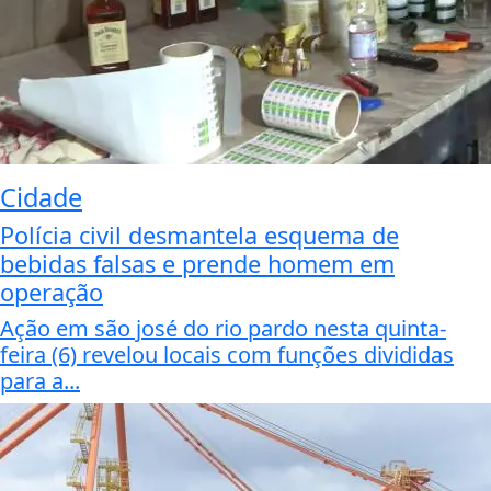
Cidade
Polícia civil desmantela esquema de
bebidas falsas e prende homem em
operação
Ação em são josé do rio pardo nesta quinta-
feira (6) revelou locais com funções divididas
para a...