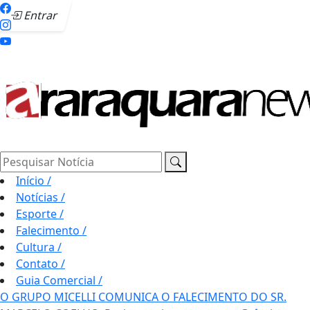
Entrar
Pesquisar Notícia
Início
/
Notícias
/
Esporte
/
Falecimento
/
Cultura
/
Contato
/
Guia Comercial
/
O GRUPO MICELLI COMUNICA O FALECIMENTO DO SR.