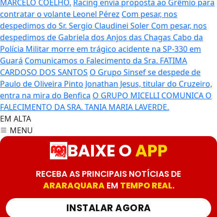
MARCELO COELHO.
Racing envia proposta ao Grêmio para
contratar o volante Leonel Pérez
Com pesar, nos
despedimos do Sr. Sergio Claudinei Soler
Com pesar, nos
despedimos de Gabriela dos Anjos das Chagas
Cabo da
Polícia Militar morre em trágico acidente na SP-330 em
Guará
Comunicamos o Falecimento da Sra. FATIMA
CARDOSO DOS SANTOS
O Grupo Sinsef se despede de
Paulo de Oliveira Pinto
Jonathan Jesus, titular do Cruzeiro,
entra na mira do Benfica
O GRUPO MICELLI COMUNICA O
FALECIMENTO DA SRA. TANIA MARIA LAVERDE.
EM ALTA
MENU
BAIXE O
APP
RECEBA AS PRINCIPAIS NOTÍCIAS DE
ARARAQUARA
EM
TEMPO REAL
.
INSTALAR AGORA