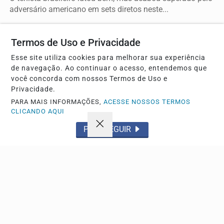
adversário americano em sets diretos neste...
Vídeo
Termos de Uso e Privacidade
Esse site utiliza cookies para melhorar sua experiência
de navegação. Ao continuar o acesso, entendemos que
você concorda com nossos Termos de Uso e
Privacidade.
PARA MAIS INFORMAÇÕES,
ACESSE NOSSOS TERMOS
CLICANDO AQUI
PROSSEGUIR
ESPORTE
Maranhão bate o Brusque por 2 a 1 e ganha fôlego
na Série C
Equipe maranhense marca em ambos os tempos,
distancia-se da zona de rebaixamento e tira o adversário...