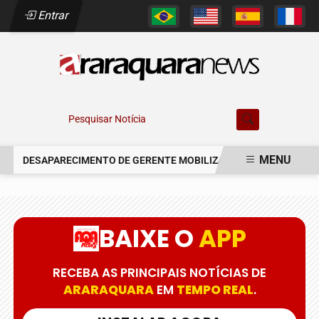
Entrar
Pesquisar Notícia
MENU
DESAPARECIMENTO DE GERENTE MOBILIZA AUTORIDADES EM AR
EM ALTA
BAIXE O
APP
RECEBA AS PRINCIPAIS NOTÍCIAS DE
ARARAQUARA
EM
TEMPO REAL
.