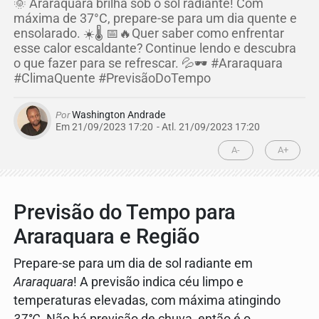
🌞 Araraquara brilha sob o sol radiante! Com
máxima de 37°C, prepare-se para um dia quente e
ensolarado. ☀️🌡️ 📅🔥Quer saber como enfrentar
esse calor escaldante? Continue lendo e descubra
o que fazer para se refrescar. 💦🕶️ #Araraquara
#ClimaQuente #PrevisãoDoTempo
Por
Washington Andrade
Em 21/09/2023 17:20
- Atl.
21/09/2023 17:20
A-
A+
Previsão do Tempo para
Araraquara e Região
Prepare-se para um dia de sol radiante em
Araraquara
! A previsão indica céu limpo e
temperaturas elevadas, com máxima atingindo
37°C
. Não há previsão de chuva, então é o