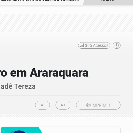
365
Acessos
ro em Araraquara
adê Tereza
A-
A+
IMPRIMIR