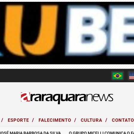
/
/
/
/
ESPORTE
FALECIMENTO
CULTURA
CONTAT
 MARIA BARBOSA DA SILVA.
O GRUPO MICELLI COMUNICA O FALEC