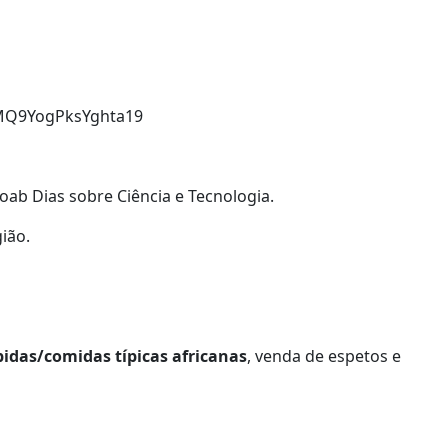
/tMQ9YogPksYghta19
ab Dias sobre Ciência e Tecnologia.
ião.
idas/comidas típicas africanas
, venda de espetos e