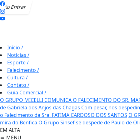
Entrar
Início
/
Notícias
/
Esporte
/
Falecimento
/
Cultura
/
Contato
/
Guia Comercial
/
O GRUPO MICELLI COMUNICA O FALECIMENTO DO SR. MA
de Gabriela dos Anjos das Chagas
Com pesar, nos despedim
o Falecimento da Sra. FATIMA CARDOSO DOS SANTOS
O GR
mira do Benfica
O Grupo Sinsef se despede de Paulo de Oli
EM ALTA
MENU