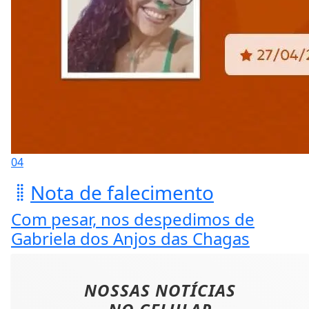
04
Nota de falecimento
Com pesar, nos despedimos de
Gabriela dos Anjos das Chagas
NOSSAS NOTÍCIAS