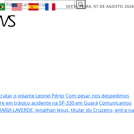
Pesquisar Notícia
SEXTA-FEIRA, 07 DE AGOSTO 2026
ratar o volante Leonel Pérez
Com pesar, nos despedimos
rre em trágico acidente na SP-330 em Guará
Comunicamos
ARIA LAVERDE.
Jonathan Jesus, titular do Cruzeiro, entra na