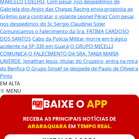
MARCELO COELHO.
Com pesar, nos despedimos de
Gabriela dos Anjos das Chagas
Racing envia proposta ao
Grêmio para contratar o volante Leonel Pérez
Com pesar,
nos despedimos do Sr. Sergio Claudinei Soler
Comunicamos o Falecimento da Sra. FATIMA CARDOSO
DOS SANTOS
Cabo da Polícia Militar morre em trágico
acidente na SP-330 em Guará
O GRUPO MICELLI
COMUNICA O FALECIMENTO DA SRA. TANIA MARIA
LAVERDE.
Jonathan Jesus, titular do Cruzeiro, entra na mira
do Benfica
O Grupo Sinsef se despede de Paulo de Oliveira
Pinto
EM ALTA
MENU
BAIXE O
APP
RECEBA AS PRINCIPAIS NOTÍCIAS DE
ARARAQUARA
EM
TEMPO REAL
.