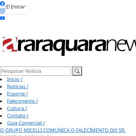
Entrar
Pesquisar Notícia
Início
/
Notícias
/
Esporte
/
Falecimento
/
Cultura
/
Contato
/
Guia Comercial
/
O GRUPO MICELLI COMUNICA O FALECIMENTO DO SR.