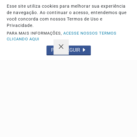
Esse site utiliza cookies para melhorar sua experiência
Você pode anunciar produtos e muito mais!
de navegação. Ao continuar o acesso, entendemos que
você concorda com nossos Termos de Uso e
Privacidade.
CRIAR MINHA CONTA
PARA MAIS INFORMAÇÕES,
ACESSE NOSSOS TERMOS
CLICANDO AQUI
PROSSEGUIR
Navegue
Início
Política
Tecnologia
Policial
Economia
Saúde