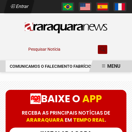
Entrar
Pesquisar Notícia
MENU
COMUNICAMOS O FALECIMENTO FABRÍCIO AUGUSTO FERREIRA
EM ALTA
BAIXE O
APP
RECEBA AS PRINCIPAIS NOTÍCIAS DE
ARARAQUARA
EM
TEMPO REAL
.