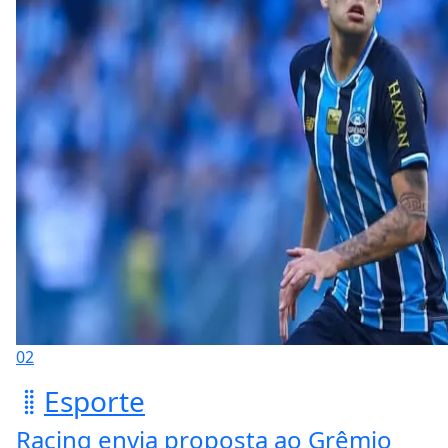
02
Esporte
Racing envia proposta ao Grêmio