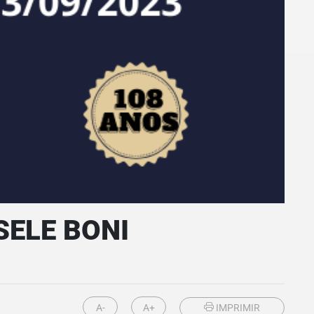
SELE BONI
A-
A+
IMPRIMIR