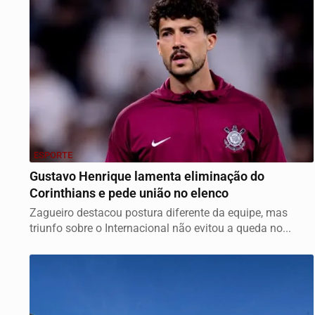
ESPORTE
Gustavo Henrique lamenta eliminação do
Corinthians e pede união no elenco
Zagueiro destacou postura diferente da equipe, mas
triunfo sobre o Internacional não evitou a queda no...