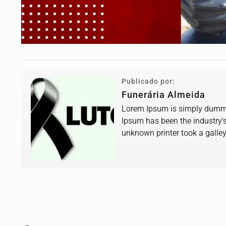
Publicado por:
Funerária Almeida
Lorem Ipsum is simply dummy 
Ipsum has been the industry'
unknown printer took a galle
book.