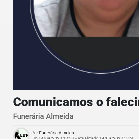
Comunicamos o falec
Funerária Almeida
Por
Funerária Almeida
Em 14/09/2023 13:59
- Atualizado
14/09/2023 13:59