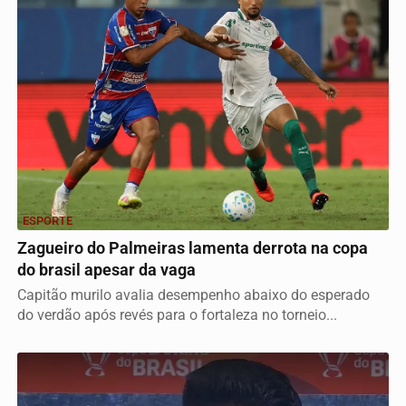
ESPORTE
Zagueiro do Palmeiras lamenta derrota na copa
do brasil apesar da vaga
Capitão murilo avalia desempenho abaixo do esperado
do verdão após revés para o fortaleza no torneio...