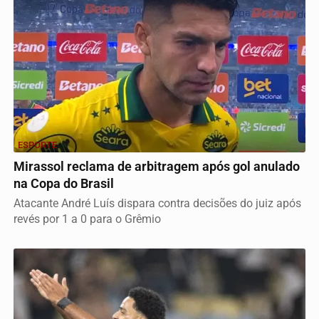
ESPORTE
Mirassol reclama de arbitragem após gol anulado
na Copa do Brasil
Atacante André Luís dispara contra decisões do juiz após
revés por 1 a 0 para o Grêmio