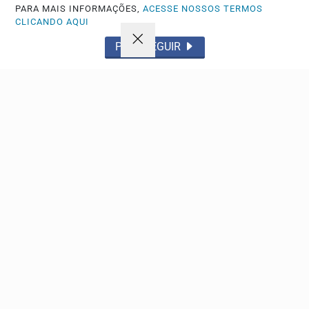
PARA MAIS INFORMAÇÕES,
ACESSE NOSSOS TERMOS
CLICANDO AQUI
PROSSEGUIR
ESPORTE
Grêmio bate o Mirassol por 1 a 0 e avança na Copa
do Brasil
Tricolor quebra tabu histórico na Arena em Porto Alegre e
garante vaga nas quartas de final após duelo...
Descubra Mais
Não possui uma conta?
Você pode anunciar produtos e muito mais!