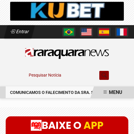
Entrar
Pesquisar Notícia
MENU
COMUNICAMOS O FALECIMENTO DA SRA. SUSETE SILVIA DELASC
EM ALTA
BAIXE O
APP