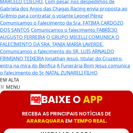
MARCELO COELHO.
Com pesar, nos despedimos de
Gabriela dos Anjos das Chagas
Racing envia proposta ao
Grêmio para contratar o volante Leonel Pérez
Comunicamos o Falecimento da Sra. FATIMA CARDOZO
DOS SANTOS
Comunicamos o falecimento FABRÍCIO
AUGUSTO FERREIRA
O GRUPO MICELLI COMUNICA O
FALECIMENTO DA SRA. TANIA MARIA LAVERDE.
Comunicamos o falecimento do SR. LUIS ARNALDO
FIRMIANO TEIXEIRA
Jonathan Jesus, titular do Cruzeiro,
entra na mira do Benfica
A Funerária Bom Jesus comunica
o falecimento do Sr. NATAL ZUNARELI FILHO
EM ALTA
MENU
BAIXE O
APP
RECEBA AS PRINCIPAIS NOTÍCIAS DE
ARARAQUARA
EM
TEMPO REAL
.