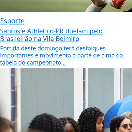
Esporte
Santos e Athletico-PR duelam pelo
Brasileirão na Vila Belmiro
Partida deste domingo terá desfalques
importantes e movimenta a parte de cima da
tabela do campeonato...