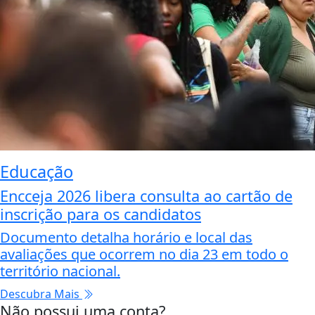
Educação
Encceja 2026 libera consulta ao cartão de
inscrição para os candidatos
Documento detalha horário e local das
avaliações que ocorrem no dia 23 em todo o
território nacional.
Descubra Mais
Não possui uma conta?