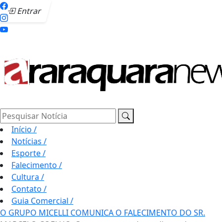
Entrar
Pesquisar Notícia
Início
/
Notícias
/
Esporte
/
Falecimento
/
Cultura
/
Contato
/
Guia Comercial
/
O GRUPO MICELLI COMUNICA O FALECIMENTO DO SR.