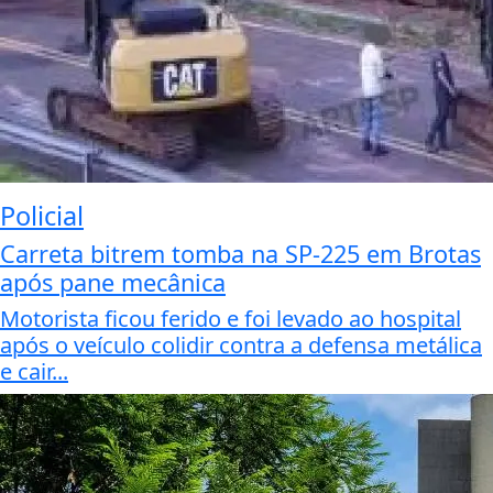
Policial
Carreta bitrem tomba na SP-225 em Brotas
após pane mecânica
Motorista ficou ferido e foi levado ao hospital
após o veículo colidir contra a defensa metálica
e cair...