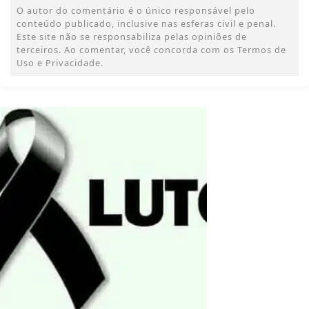
O autor do comentário é o único responsável pelo
conteúdo publicado, inclusive nas esferas civil e penal.
Este site não se responsabiliza pelas opiniões de
terceiros. Ao comentar, você concorda com os Termos de
Uso e Privacidade.