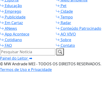
Esporte
Meio ambiente
Educação
Pet
Emprego
Cidade
Publicidade
Tempo
Em Cartaz
Radar
ANews
Conteúdo Patrocinado
App Acontece
AO VIVO
Cotidiano
Sobre
FAQ
Contato
Pesquisar Notícia
Painel do Leitor
© MW Andrade MEI - TODOS OS DIREITOS RESERVADOS.
Termos de Uso e Privacidade