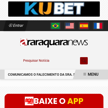
Entrar
Pesquisar Notícia
MENU
COMUNICAMOS O FALECIMENTO DA SRA. SUSETE SILVIA DELASC
EM ALTA
BAIXE O
APP