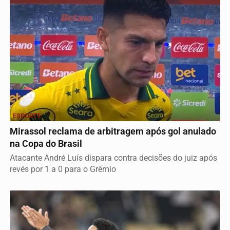
ESPORTE
Mirassol reclama de arbitragem após gol anulado
na Copa do Brasil
Atacante André Luís dispara contra decisões do juiz após
revés por 1 a 0 para o Grêmio