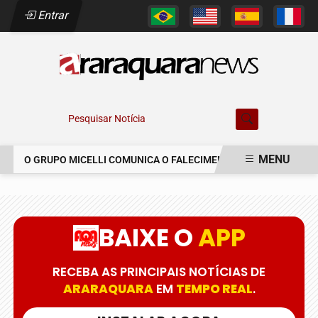
Entrar
Pesquisar Notícia
MENU
O GRUPO MICELLI COMUNICA O FALECIMENTO DO SR. MARCELO C
EM ALTA
BAIXE O
APP
RECEBA AS PRINCIPAIS NOTÍCIAS DE
ARARAQUARA
EM
TEMPO REAL
.