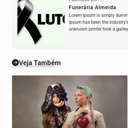
Funerária Almeida
Lorem Ipsum is simply dummy 
Ipsum has been the industry'
unknown printer took a galle
book.
Veja Também