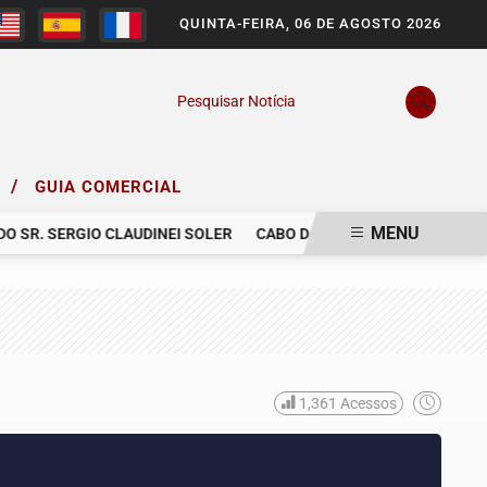
QUINTA-FEIRA, 06 DE AGOSTO 2026
Pesquisar Notícia
/
O
GUIA COMERCIAL
MENU
. SERGIO CLAUDINEI SOLER
CABO DA POLÍCIA MILITAR MORRE E
1,361
Acessos