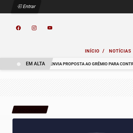
Entrar
/
INÍCIO
NOTÍCIAS
EM ALTA
 COELHO.
RACING ENVIA PROPOSTA AO GRÊMIO PARA CONTRATA
Falecimento