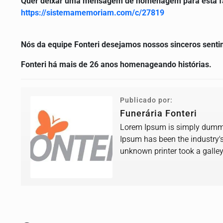
Quer deixar uma mensagem de homenagem para esta famí
https://sistemamemoriam.com/c/27819
Nós da equipe Fonteri desejamos nossos sinceros senti
Fonteri há mais de 26 anos homenageando histórias.
Publicado por:
Funerária Fonteri
Lorem Ipsum is simply dummy 
Ipsum has been the industry'
unknown printer took a galle
book.