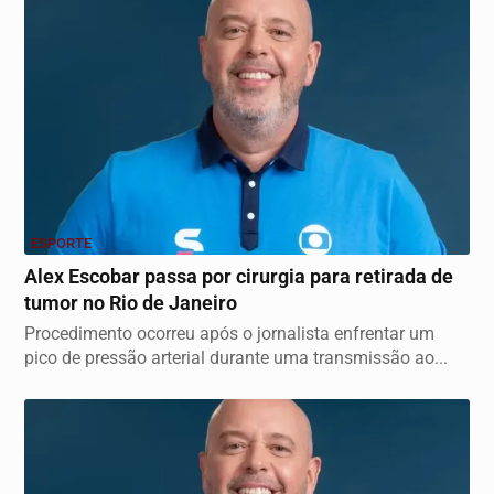
ESPORTE
Alex Escobar passa por cirurgia para retirada de
tumor no Rio de Janeiro
Procedimento ocorreu após o jornalista enfrentar um
pico de pressão arterial durante uma transmissão ao...