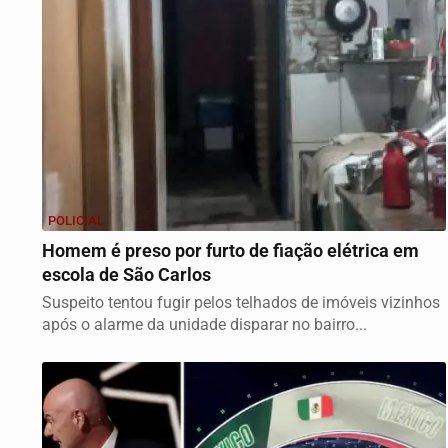
POLICIAL
Homem é preso por furto de fiação elétrica em
escola de São Carlos
Suspeito tentou fugir pelos telhados de imóveis vizinhos
após o alarme da unidade disparar no bairro...