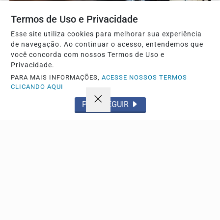
EDUCAÇÃO
Termos de Uso e Privacidade
Encceja 2026 libera consulta ao cartão de
Esse site utiliza cookies para melhorar sua experiência
inscrição para os candidatos
de navegação. Ao continuar o acesso, entendemos que
Documento detalha horário e local das avaliações que
você concorda com nossos Termos de Uso e
ocorrem no dia 23 em todo o território nacional.
Privacidade.
PARA MAIS INFORMAÇÕES,
ACESSE NOSSOS TERMOS
CLICANDO AQUI
Descubra Mais
PROSSEGUIR
Não possui uma conta?
Você pode anunciar produtos e muito mais!
CRIAR MINHA CONTA