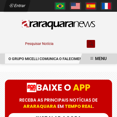
Entrar
Pesquisar Notícia
MENU
O GRUPO MICELLI COMUNICA O FALECIMENTO DO SR. MARCELO C
EM ALTA
BAIXE O
APP
RECEBA AS PRINCIPAIS NOTÍCIAS DE
ARARAQUARA
EM
TEMPO REAL
.