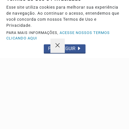
Descubra Mais
Esse site utiliza cookies para melhorar sua experiência
de navegação. Ao continuar o acesso, entendemos que
você concorda com nossos Termos de Uso e
Privacidade.
Não possui uma conta?
PARA MAIS INFORMAÇÕES,
ACESSE NOSSOS TERMOS
CLICANDO AQUI
Você pode anunciar produtos e muito mais!
PROSSEGUIR
CRIAR MINHA CONTA