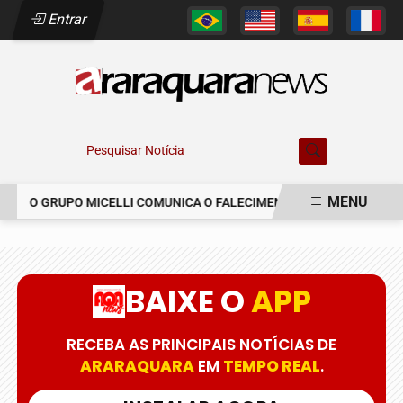
Entrar
Pesquisar Notícia
MENU
O GRUPO MICELLI COMUNICA O FALECIMENTO DO SR. MARCELO 
EM ALTA
BAIXE O
APP
RECEBA AS PRINCIPAIS NOTÍCIAS DE
ARARAQUARA
EM
TEMPO REAL
.