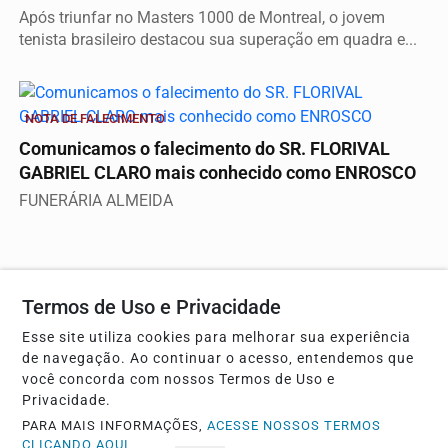
Após triunfar no Masters 1000 de Montreal, o jovem
tenista brasileiro destacou sua superação em quadra e...
NOTA DE FALECIMENTO
Comunicamos o falecimento do SR. FLORIVAL
GABRIEL CLARO mais conhecido como ENROSCO
FUNERÁRIA ALMEIDA
Descubra Mais
Termos de Uso e Privacidade
Esse site utiliza cookies para melhorar sua experiência
de navegação. Ao continuar o acesso, entendemos que
Não possui uma conta?
você concorda com nossos Termos de Uso e
Privacidade.
Você pode anunciar produtos e muito mais!
PARA MAIS INFORMAÇÕES,
ACESSE NOSSOS TERMOS
CLICANDO AQUI