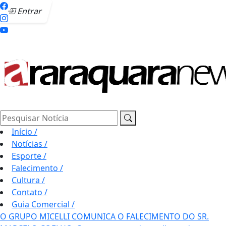
Entrar
Pesquisar Notícia
Início
/
Notícias
/
Esporte
/
Falecimento
/
Cultura
/
Contato
/
Guia Comercial
/
O GRUPO MICELLI COMUNICA O FALECIMENTO DO SR.