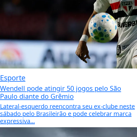
Esporte
Wendell pode atingir 50 jogos pelo São
Paulo diante do Grêmio
Lateral-esquerdo reencontra seu ex-clube neste
sábado pelo Brasileirão e pode celebrar marca
expressiva...