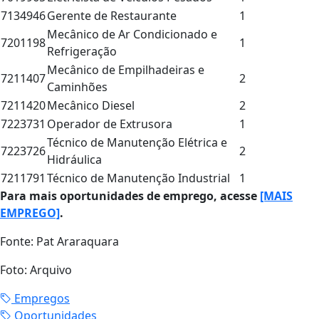
7134946
Gerente de Restaurante
1
Mecânico de Ar Condicionado e
7201198
1
Refrigeração
Mecânico de Empilhadeiras e
7211407
2
Caminhões
7211420
Mecânico Diesel
2
7223731
Operador de Extrusora
1
Técnico de Manutenção Elétrica e
7223726
2
Hidráulica
7211791
Técnico de Manutenção Industrial
1
Para mais oportunidades de emprego, acesse
[MAIS
EMPREGO]
.
Fonte: Pat Araraquara
Foto: Arquivo
Empregos
Oportunidades