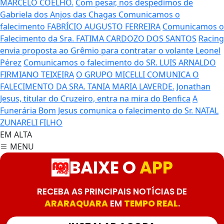
MARCELO COELHO.
Com pesar, nos despedimos de
Gabriela dos Anjos das Chagas
Comunicamos o
falecimento FABRÍCIO AUGUSTO FERREIRA
Comunicamos o
Falecimento da Sra. FATIMA CARDOZO DOS SANTOS
Racing
envia proposta ao Grêmio para contratar o volante Leonel
Pérez
Comunicamos o falecimento do SR. LUIS ARNALDO
FIRMIANO TEIXEIRA
O GRUPO MICELLI COMUNICA O
FALECIMENTO DA SRA. TANIA MARIA LAVERDE.
Jonathan
Jesus, titular do Cruzeiro, entra na mira do Benfica
A
Funerária Bom Jesus comunica o falecimento do Sr. NATAL
ZUNARELI FILHO
EM ALTA
MENU
BAIXE O
APP
RECEBA AS PRINCIPAIS NOTÍCIAS DE
ARARAQUARA
EM
TEMPO REAL
.