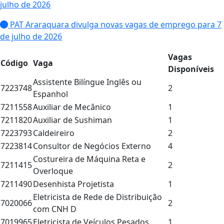
julho de 2026
PAT Araraquara divulga novas vagas de emprego para 7
de julho de 2026
Vagas
Código
Vaga
Disponíveis
Assistente Bilíngue Inglês ou
7223748
2
Espanhol
7211558
Auxiliar de Mecânico
1
7211820
Auxiliar de Sushiman
1
7223793
Caldeireiro
2
7223814
Consultor de Negócios Externo
4
Costureira de Máquina Reta e
7211415
2
Overloque
7211490
Desenhista Projetista
1
Eletricista de Rede de Distribuição
7020066
2
com CNH D
7019965
Eletricista de Veículos Pesados
1