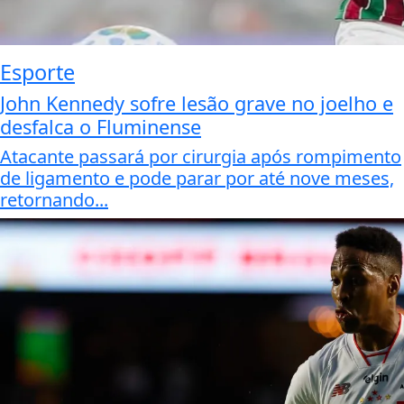
Esporte
John Kennedy sofre lesão grave no joelho e
desfalca o Fluminense
Atacante passará por cirurgia após rompimento
de ligamento e pode parar por até nove meses,
retornando...