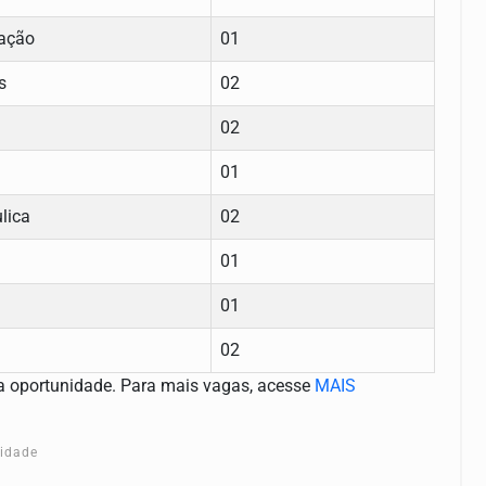
ração
01
s
02
02
01
lica
02
01
01
02
va oportunidade. Para mais vagas, acesse
MAIS
cidade