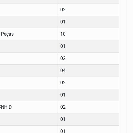
02
01
 Peças
10
01
02
04
02
01
 CNH D
02
01
01