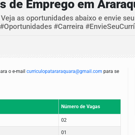
as de Emprego em Araraq
Veja as oportunidades abaixo e envie seu
 #Oportunidades #Carreira #EnvieSeuCurrí
para o e-mail
curriculopatararaquara@gmail.com
para se
Número de Vagas
02
01