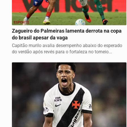
ESPORTE
Zagueiro do Palmeiras lamenta derrota na copa
do brasil apesar da vaga
Capitão murilo avalia desempenho abaixo do esperado
do verdão após revés para o fortaleza no torneio...