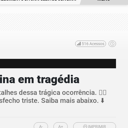
516
Acessos
ina em tragédia
hes dessa trágica ocorrência. 👮‍♂️
echo triste. Saiba mais abaixo. ⬇️
A-
A+
IMPRIMIR