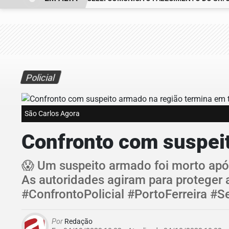
Policial
São Carlos Agora
Confronto com suspeit
😱 Um suspeito armado foi morto após a
As autoridades agiram para proteger 
#ConfrontoPolicial #PortoFerreira #
Por
Redação