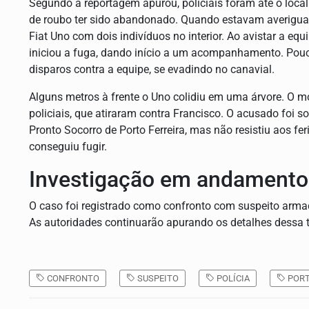
Segundo a reportagem apurou, policiais foram até o loca
de roubo ter sido abandonado. Quando estavam averigu
Fiat Uno com dois indivíduos no interior. Ao avistar a equ
iniciou a fuga, dando início a um acompanhamento. Pouc
disparos contra a equipe, se evadindo no canavial.
Alguns metros à frente o Uno colidiu em uma árvore. O mo
policiais, que atiraram contra Francisco. O acusado foi
Pronto Socorro de Porto Ferreira, mas não resistiu aos f
conseguiu fugir.
Investigação em andamento
O caso foi registrado como confronto com suspeito armado 
As autoridades continuarão apurando os detalhes dessa t
CONFRONTO
SUSPEITO
POLÍCIA
PORT