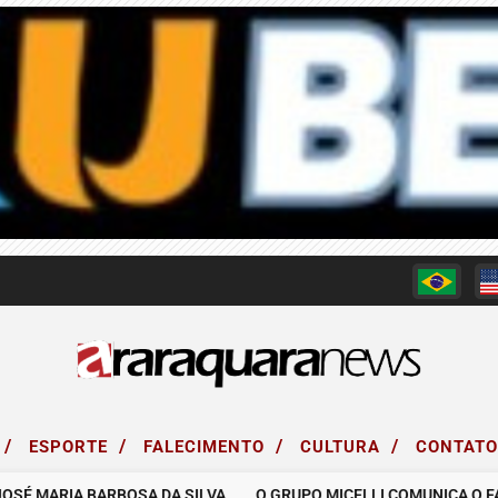
/
/
/
/
ESPORTE
FALECIMENTO
CULTURA
CONTAT
 MARIA BARBOSA DA SILVA.
O GRUPO MICELLI COMUNICA O FALEC