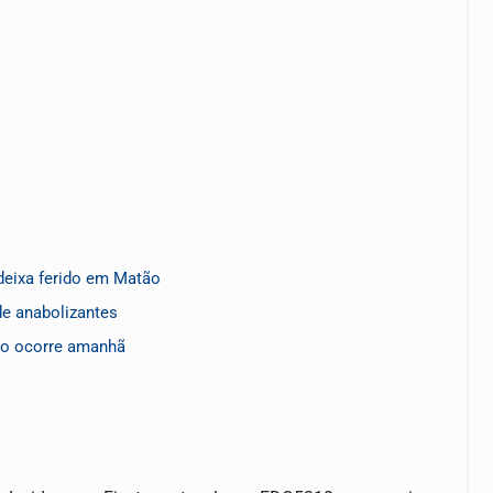
deixa ferido em Matão
de anabolizantes
co ocorre amanhã