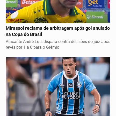
ESPORTE
Mirassol reclama de arbitragem após gol anulado
na Copa do Brasil
Atacante André Luís dispara contra decisões do juiz após
revés por 1 a 0 para o Grêmio