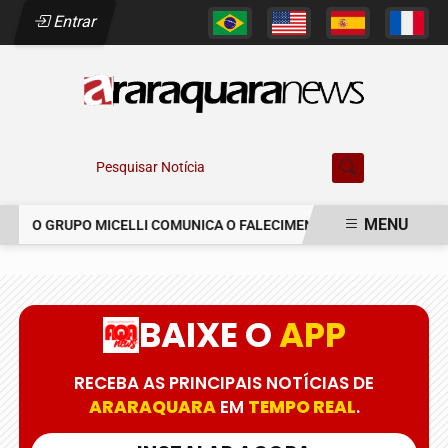
Entrar
Pesquisar Notícia
MENU
O GRUPO MICELLI COMUNICA O FALECIMENTO DO SR. MARCELO C
EM ALTA
BAIXE O
APP
RECEBA AS PRINCIPAIS NOTÍCIAS DE
ARARAQUARA
EM
TEMPO REAL
.