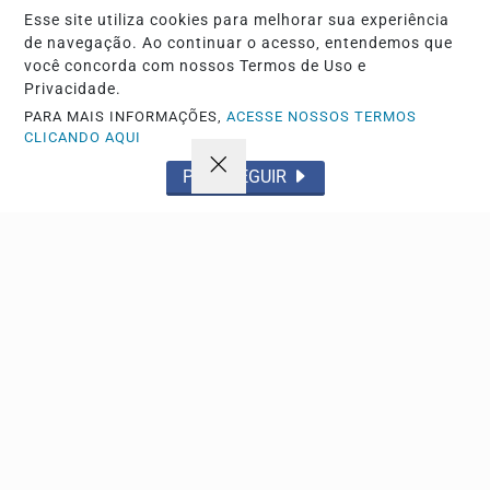
documentos no sistema oficial. Provas serão aplicadas...
Esse site utiliza cookies para melhorar sua experiência
de navegação. Ao continuar o acesso, entendemos que
você concorda com nossos Termos de Uso e
Descubra Mais
Privacidade.
PARA MAIS INFORMAÇÕES,
ACESSE NOSSOS TERMOS
CLICANDO AQUI
PROSSEGUIR
Não possui uma conta?
Você pode anunciar produtos e muito mais!
CRIAR MINHA CONTA