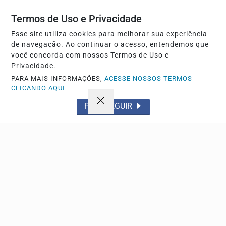
Termos de Uso e Privacidade
Esse site utiliza cookies para melhorar sua experiência
de navegação. Ao continuar o acesso, entendemos que
você concorda com nossos Termos de Uso e
Privacidade.
PARA MAIS INFORMAÇÕES,
ACESSE NOSSOS TERMOS
CLICANDO AQUI
Navegue
PROSSEGUIR
Início
Política
Tecnologia
Policial
Economia
Saúde
Falecimento
Região
Cultura
Brasil
Esporte
Meio ambiente
Educação
Pet