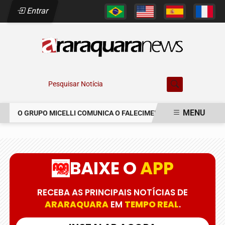
Entrar
Pesquisar Notícia
MENU
O GRUPO MICELLI COMUNICA O FALECIMENTO DO SR. MARCELO 
EM ALTA
BAIXE O
APP
RECEBA AS PRINCIPAIS NOTÍCIAS DE
ARARAQUARA
EM
TEMPO REAL
.