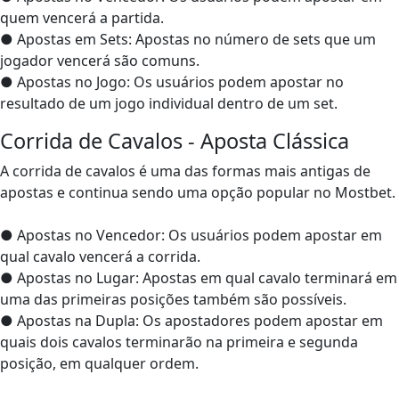
quem vencerá a partida.
● Apostas em Sets: Apostas no número de sets que um
jogador vencerá são comuns.
● Apostas no Jogo: Os usuários podem apostar no
resultado de um jogo individual dentro de um set.
Corrida de Cavalos - Aposta Clássica
A corrida de cavalos é uma das formas mais antigas de
apostas e continua sendo uma opção popular no Mostbet.
● Apostas no Vencedor: Os usuários podem apostar em
qual cavalo vencerá a corrida.
● Apostas no Lugar: Apostas em qual cavalo terminará em
uma das primeiras posições também são possíveis.
● Apostas na Dupla: Os apostadores podem apostar em
quais dois cavalos terminarão na primeira e segunda
posição, em qualquer ordem.