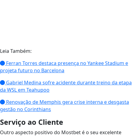
Leia Também:
Ferran Torres destaca presença no Yankee Stadium e
projeta futuro no Barcelona
Gabriel Medina sofre acidente durante treino da etapa
da WSL em Teahupoo
Renovação de Memphis gera crise interna e desgasta
gestão no Corinthians
Serviço ao Cliente
Outro aspecto positivo do Mostbet é o seu excelente