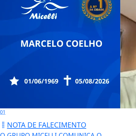
01
NOTA DE FALECIMENTO
O GRUPO MICELLI COMUNICA O