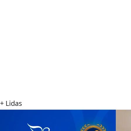
+ Lidas