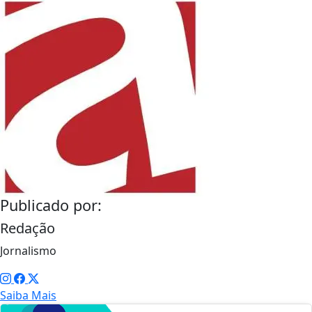
Publicado por:
Redação
Jornalismo
Saiba Mais