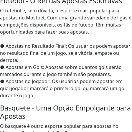
Futebol - O Rei das Apostas Esportivas
O futebol é, sem dúvida, o esporte mais popular para
apostas no Mostbet. Com uma grande variedade de ligas e
competições disponíveis, os fãs de futebol têm muitas
oportunidades para fazer suas apostas.
● Apostas no Resultado Final: Os usuários podem apostar
no resultado final de um jogo, seja vitória, empate ou
derrota.
● Apostas em Gols: Apostas sobre quantos gols serão
marcados durante o jogo também são populares.
● Apostas no Jogador: Os usuários podem apostar em
qual jogador marcará o primeiro gol ou marcará um gol
durante o jogo.
Basquete - Uma Opção Empolgante para
Apostas
O basquete é outro esporte popular para apostas no