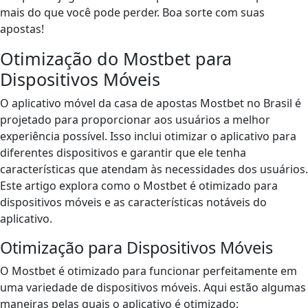
mais do que você pode perder. Boa sorte com suas
apostas!
Otimização do Mostbet para
Dispositivos Móveis
O aplicativo móvel da casa de apostas Mostbet no Brasil é
projetado para proporcionar aos usuários a melhor
experiência possível. Isso inclui otimizar o aplicativo para
diferentes dispositivos e garantir que ele tenha
características que atendam às necessidades dos usuários.
Este artigo explora como o Mostbet é otimizado para
dispositivos móveis e as características notáveis do
aplicativo.
Otimização para Dispositivos Móveis
O Mostbet é otimizado para funcionar perfeitamente em
uma variedade de dispositivos móveis. Aqui estão algumas
maneiras pelas quais o aplicativo é otimizado: