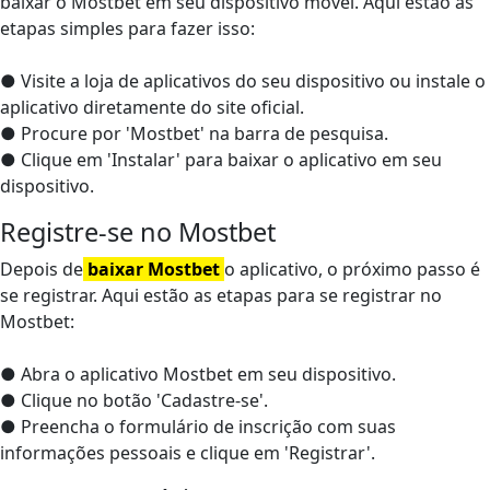
baixar o Mostbet em seu dispositivo móvel. Aqui estão as
etapas simples para fazer isso:
● Visite a loja de aplicativos do seu dispositivo ou instale o
aplicativo diretamente do site oficial.
● Procure por 'Mostbet' na barra de pesquisa.
● Clique em 'Instalar' para baixar o aplicativo em seu
dispositivo.
Registre-se no Mostbet
Depois de
baixar Mostbet
o aplicativo, o próximo passo é
se registrar. Aqui estão as etapas para se registrar no
Mostbet:
● Abra o aplicativo Mostbet em seu dispositivo.
● Clique no botão 'Cadastre-se'.
● Preencha o formulário de inscrição com suas
informações pessoais e clique em 'Registrar'.