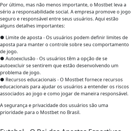
Por último, mas não menos importante, o Mostbet leva a
sério a responsabilidade social. A empresa promove o jogo
seguro e responsável entre seus usuários. Aqui estão
alguns detalhes importantes:
● Limite de aposta - Os usuários podem definir limites de
aposta para manter o controle sobre seu comportamento
de jogo.
● Autoexclusão - Os usuários têm a opção de se
autoexcluir se sentirem que estão desenvolvendo um
problema de jogo.
● Recursos educacionais - O Mostbet fornece recursos
educacionais para ajudar os usuários a entender os riscos
associados ao jogo e como jogar de maneira responsável.
A segurança e privacidade dos usuários são uma
prioridade para o Mostbet no Brasil.