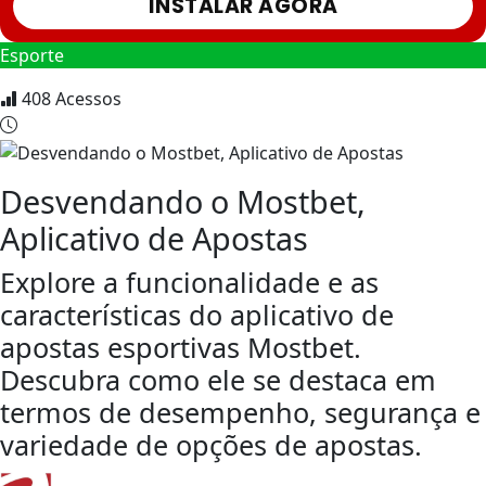
INSTALAR AGORA
Esporte
408
Acessos
Desvendando o Mostbet,
Aplicativo de Apostas
Explore a funcionalidade e as
características do aplicativo de
apostas esportivas Mostbet.
Descubra como ele se destaca em
termos de desempenho, segurança e
variedade de opções de apostas.