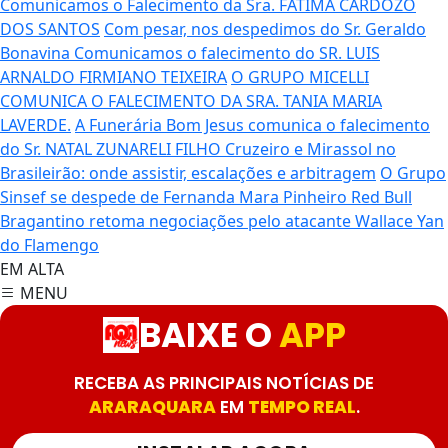
Comunicamos o Falecimento da Sra. FATIMA CARDOZO
DOS SANTOS
Com pesar, nos despedimos do Sr. Geraldo
Bonavina
Comunicamos o falecimento do SR. LUIS
ARNALDO FIRMIANO TEIXEIRA
O GRUPO MICELLI
COMUNICA O FALECIMENTO DA SRA. TANIA MARIA
LAVERDE.
A Funerária Bom Jesus comunica o falecimento
do Sr. NATAL ZUNARELI FILHO
Cruzeiro e Mirassol no
Brasileirão: onde assistir, escalações e arbitragem
O Grupo
Sinsef se despede de Fernanda Mara Pinheiro
Red Bull
Bragantino retoma negociações pelo atacante Wallace Yan
do Flamengo
EM ALTA
MENU
BAIXE O
APP
RECEBA AS PRINCIPAIS NOTÍCIAS DE
ARARAQUARA
EM
TEMPO REAL
.