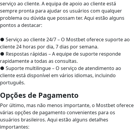
serviço ao cliente. A equipa de apoio ao cliente está
sempre pronta para ajudar os usuários com qualquer
problema ou dúvida que possam ter. Aqui estão alguns
pontos a destacar:
● Serviço ao cliente 24/7 – O Mostbet oferece suporte ao
cliente 24 horas por dia, 7 dias por semana.
● Respostas rápidas – A equipe de suporte responde
rapidamente a todas as consultas.
● Suporte multilingue – O serviço de atendimento ao
cliente está disponível em vários idiomas, incluindo
português.
Opções de Pagamento
Por último, mas não menos importante, o Mostbet oferece
várias opções de pagamento convenientes para os
usuários brasileiros. Aqui estão alguns detalhes
importantes: