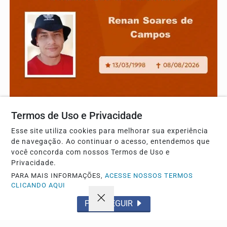
NOTA DE FALECIMENTO
Termos de Uso e Privacidade
Com pesar, nos despedimos de Renan Soares de
Campos
Esse site utiliza cookies para melhorar sua experiência
de navegação. Ao continuar o acesso, entendemos que
Com pesar, nos despedimos de Renan Soares de Campos,
você concorda com nossos Termos de Uso e
sua partida ocorreu no dia 08 de agosto de 2026.
Privacidade.
PARA MAIS INFORMAÇÕES,
ACESSE NOSSOS TERMOS
CLICANDO AQUI
PROSSEGUIR