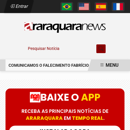
Entrar
Pesquisar Notícia
MENU
COMUNICAMOS O FALECIMENTO FABRÍCIO AUGUSTO FERREIRA
EM ALTA
BAIXE O
APP
RECEBA AS PRINCIPAIS NOTÍCIAS DE
ARARAQUARA
EM
TEMPO REAL
.