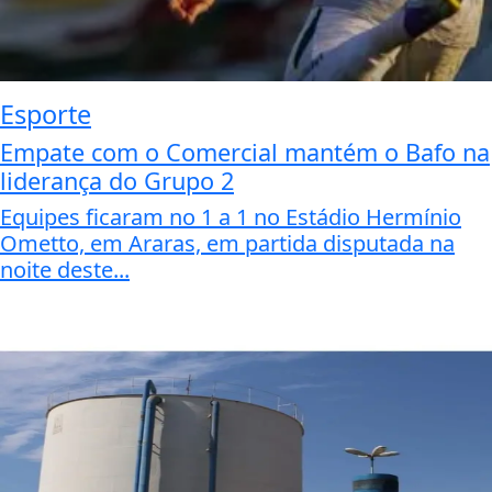
Esporte
Empate com o Comercial mantém o Bafo na
liderança do Grupo 2
Equipes ficaram no 1 a 1 no Estádio Hermínio
Ometto, em Araras, em partida disputada na
noite deste...