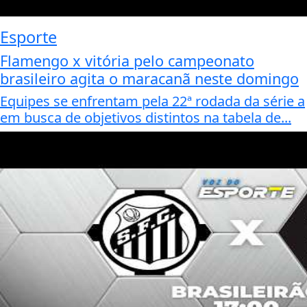
Esporte
Flamengo x vitória pelo campeonato
brasileiro agita o maracanã neste domingo
Equipes se enfrentam pela 22ª rodada da série a
em busca de objetivos distintos na tabela de...