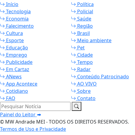
Início
Política
Tecnologia
Policial
Economia
Saúde
Falecimento
Região
Cultura
Brasil
Esporte
Meio ambiente
Educação
Pet
Emprego
Cidade
Publicidade
Tempo
Em Cartaz
Radar
ANews
Conteúdo Patrocinado
App Acontece
AO VIVO
Cotidiano
Sobre
FAQ
Contato
Pesquisar Notícia
Painel do Leitor
© MW Andrade MEI - TODOS OS DIREITOS RESERVADOS.
Termos de Uso e Privacidade