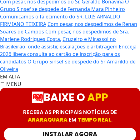
Com pesar, nos despedimos do Sr. Geraldo Bonavina
O
Grupo Sinsef se despede de Fernanda Mara Pinheiro
Comunicamos o falecimento do SR. LUIS ARNALDO
FIRMIANO TEIXEIRA
Com pesar, nos despedimos de Renan
Soares de Campos
Com pesar, nos despedimos de Sra.
Marlene Rodrigues Costa.
Cruzeiro e Mirassol no
Brasileirão: onde assistir, escalações e arbitragem
Encceja
2026 libera consulta ao cartão de inscrição para os
candidatos
O Grupo Sinsef se despede do Sr Amarildo de
Oliveira
EM ALTA
MENU
BAIXE O
APP
RECEBA AS PRINCIPAIS NOTÍCIAS DE
ARARAQUARA
EM
TEMPO REAL
.
INSTALAR AGORA