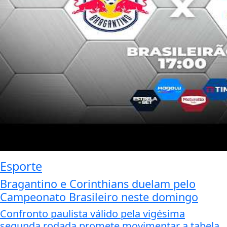
Esporte
Bragantino e Corinthians duelam pelo
Campeonato Brasileiro neste domingo
Confronto paulista válido pela vigésima
segunda rodada promete movimentar a tabela