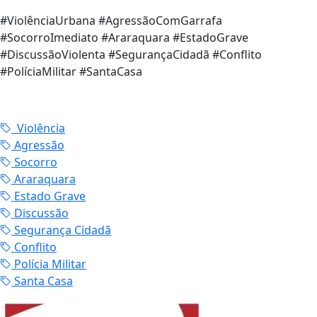
#ViolênciaUrbana #AgressãoComGarrafa
#SocorroImediato #Araraquara #EstadoGrave
#DiscussãoViolenta #SegurançaCidadã #Conflito
#PolíciaMilitar #SantaCasa
Violência
Agressão
Socorro
Araraquara
Estado Grave
Discussão
Segurança Cidadã
Conflito
Polícia Militar
Santa Casa