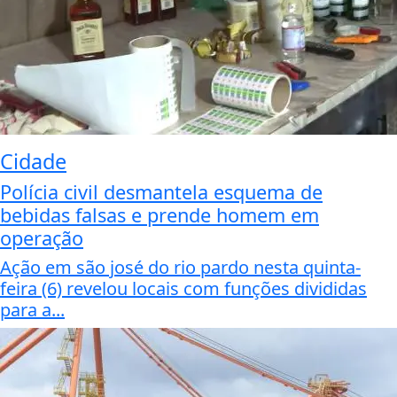
Cidade
Polícia civil desmantela esquema de
bebidas falsas e prende homem em
operação
Ação em são josé do rio pardo nesta quinta-
feira (6) revelou locais com funções divididas
para a...