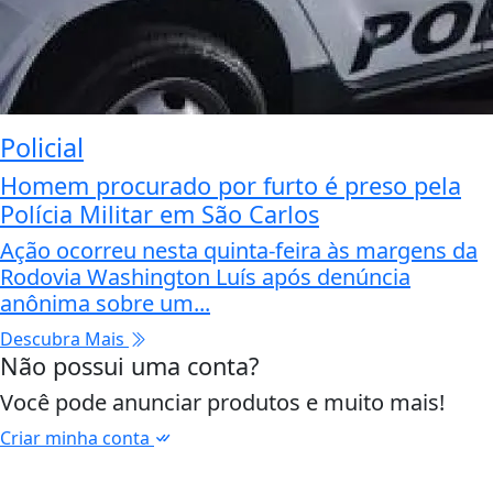
Policial
Homem procurado por furto é preso pela
Polícia Militar em São Carlos
Ação ocorreu nesta quinta-feira às margens da
Rodovia Washington Luís após denúncia
anônima sobre um...
Descubra Mais
Não possui uma conta?
Você pode anunciar produtos e muito mais!
Criar minha conta