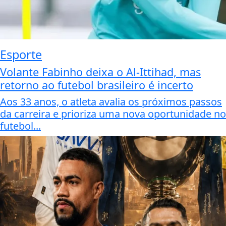
Esporte
Volante Fabinho deixa o Al-Ittihad, mas
retorno ao futebol brasileiro é incerto
Aos 33 anos, o atleta avalia os próximos passos
da carreira e prioriza uma nova oportunidade no
futebol...