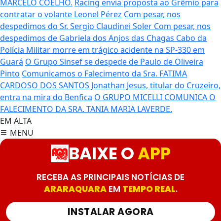
MARCELO COELHO.
Racing envia proposta ao Grêmio para
contratar o volante Leonel Pérez
Com pesar, nos
despedimos do Sr. Sergio Claudinei Soler
Com pesar, nos
despedimos de Gabriela dos Anjos das Chagas
Cabo da
Polícia Militar morre em trágico acidente na SP-330 em
Guará
O Grupo Sinsef se despede de Paulo de Oliveira
Pinto
Comunicamos o Falecimento da Sra. FATIMA
CARDOSO DOS SANTOS
Jonathan Jesus, titular do Cruzeiro,
entra na mira do Benfica
O GRUPO MICELLI COMUNICA O
FALECIMENTO DA SRA. TANIA MARIA LAVERDE.
EM ALTA
MENU
BAIXE O
APP
RECEBA AS PRINCIPAIS NOTÍCIAS DE
ARARAQUARA
EM
TEMPO REAL
.
INSTALAR AGORA