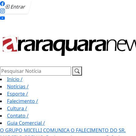
Entrar
Pesquisar Notícia
Início
/
Notícias
/
Esporte
/
Falecimento
/
Cultura
/
Contato
/
Guia Comercial
/
O GRUPO MICELLI COMUNICA O FALECIMENTO DO SR.