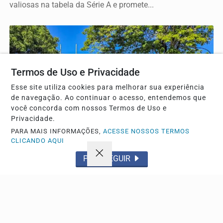
valiosas na tabela da Série A e promete...
Termos de Uso e Privacidade
Esse site utiliza cookies para melhorar sua experiência
de navegação. Ao continuar o acesso, entendemos que
você concorda com nossos Termos de Uso e
Privacidade.
PARA MAIS INFORMAÇÕES,
ACESSE NOSSOS TERMOS
CLICANDO AQUI
CIDADE
Homem é morto a tiros durante homicídio em
PROSSEGUIR
Porto Ferreira no interior de SP
Crime violento aconteceu na noite de sexta-feira.
Autoridades locais investigam o caso, mas a identidade...