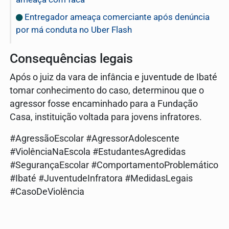
Entregador ameaça comerciante após denúncia
por má conduta no Uber Flash
Consequências legais
Após o juiz da vara de infância e juventude de Ibaté
tomar conhecimento do caso, determinou que o
agressor fosse encaminhado para a Fundação
Casa, instituição voltada para jovens infratores.
#AgressãoEscolar #AgressorAdolescente
#ViolênciaNaEscola #EstudantesAgredidas
#SegurançaEscolar #ComportamentoProblemático
#Ibaté #JuventudeInfratora #MedidasLegais
#CasoDeViolência