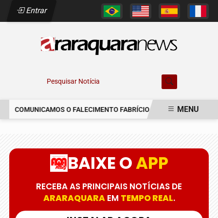
Entrar
Pesquisar Notícia
MENU
COMUNICAMOS O FALECIMENTO FABRÍCIO AUGUSTO FERREIRA
EM ALTA
BAIXE O
APP
RECEBA AS PRINCIPAIS NOTÍCIAS DE
ARARAQUARA
EM
TEMPO REAL
.