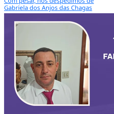
Com pesar, nos despedimos de
Gabriela dos Anjos das Chagas