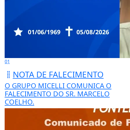
01
NOTA DE FALECIMENTO
O GRUPO MICELLI COMUNICA O
FALECIMENTO DO SR. MARCELO
COELHO.