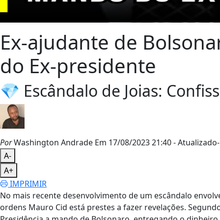
Ex-ajudante de Bolsonar
do Ex-presidente
💎 Escândalo de Joias: Confis
Por
Washington Andrade
Em 17/08/2023 21:40
- Atualizado
-
A-
A+
IMPRIMIR
No mais recente desenvolvimento de um escândalo envolven
ordens Mauro Cid está prestes a fazer revelações. Segundo 
Presidência a mando de Bolsonaro, entregando o dinheiro 