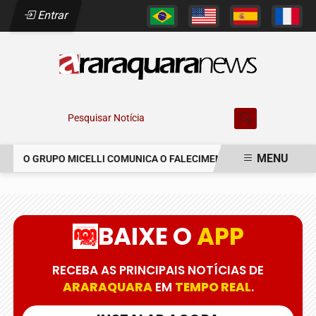
Entrar
Pesquisar Notícia
MENU
O GRUPO MICELLI COMUNICA O FALECIMENTO DO SR. MARCELO C
EM ALTA
BAIXE O
APP
RECEBA AS PRINCIPAIS NOTÍCIAS DE
ARARAQUARA
EM
TEMPO REAL
.