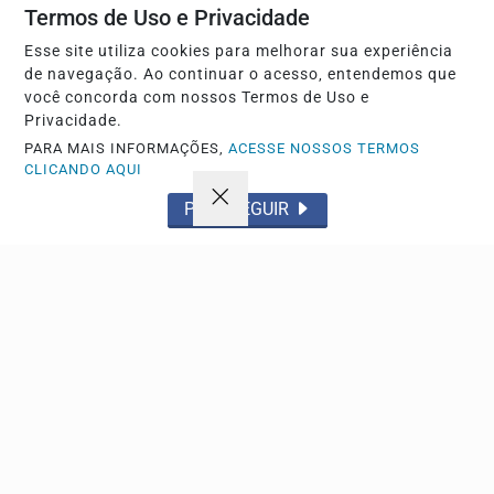
Termos de Uso e Privacidade
Esse site utiliza cookies para melhorar sua experiência
de navegação. Ao continuar o acesso, entendemos que
você concorda com nossos Termos de Uso e
Privacidade.
PARA MAIS INFORMAÇÕES,
ACESSE NOSSOS TERMOS
CLICANDO AQUI
PROSSEGUIR
EDUCAÇÃO
Encceja 2026 libera consulta ao cartão de
inscrição para os candidatos
Documento detalha horário e local das avaliações que
ocorrem no dia 23 em todo o território nacional.
Descubra Mais