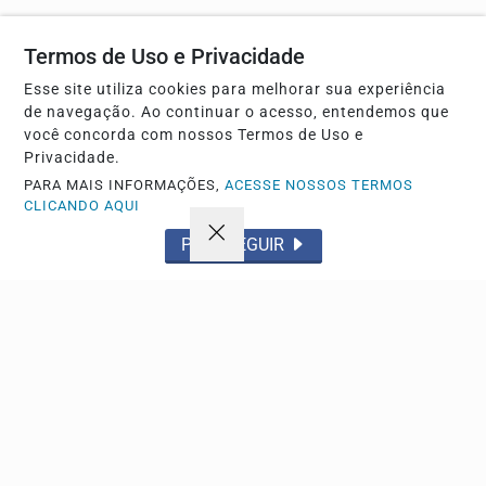
Termos de Uso e Privacidade
Não possui uma conta?
Esse site utiliza cookies para melhorar sua experiência
de navegação. Ao continuar o acesso, entendemos que
Você pode anunciar produtos e muito mais!
você concorda com nossos Termos de Uso e
Privacidade.
PARA MAIS INFORMAÇÕES,
ACESSE NOSSOS TERMOS
CRIAR MINHA CONTA
CLICANDO AQUI
PROSSEGUIR
Navegue