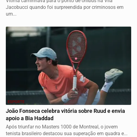
Vítima caminhava para o ponto de ônibus na Vila
Jacobucci quando foi surpreendida por criminosos em
um...
ESPORTE
João Fonseca celebra vitória sobre Ruud e envia
apoio a Bia Haddad
Após triunfar no Masters 1000 de Montreal, o jovem
tenista brasileiro destacou sua superação em quadra e...