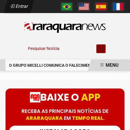
Entrar
Pesquisar Notícia
MENU
O GRUPO MICELLI COMUNICA O FALECIMENTO DO SR. MARCELO C
EM ALTA
BAIXE O
APP
RECEBA AS PRINCIPAIS NOTÍCIAS DE
ARARAQUARA
EM
TEMPO REAL
.