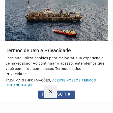
BRASIL
Leilões de petróleo em outubro terão recorde de
Termos de Uso e Privacidade
áreas em disputa no Brasil
Esse site utiliza cookies para melhorar sua experiência
A ANP detalhou que 13 blocos serão licitados apenas na
de navegação. Ao continuar o acesso, entendemos que
região do pré-sal durante os certames programados.
você concorda com nossos Termos de Uso e
Privacidade.
PARA MAIS INFORMAÇÕES,
ACESSE NOSSOS TERMOS
CLICANDO AQUI
Descubra Mais
PROSSEGUIR