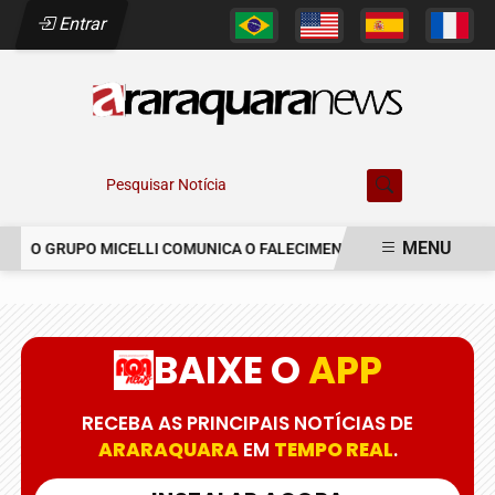
Entrar
Pesquisar Notícia
MENU
O GRUPO MICELLI COMUNICA O FALECIMENTO DO SR. MARCELO CO
EM ALTA
BAIXE O
APP
RECEBA AS PRINCIPAIS NOTÍCIAS DE
ARARAQUARA
EM
TEMPO REAL
.