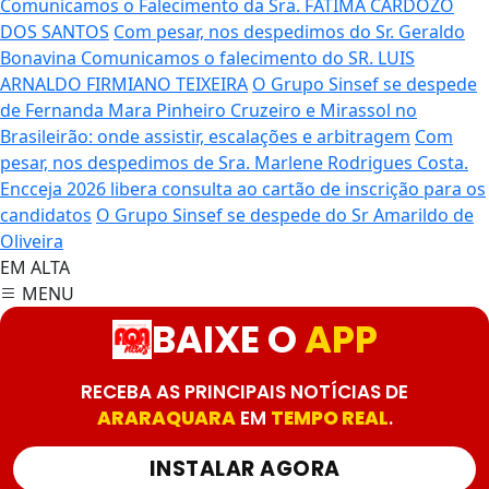
Comunicamos o Falecimento da Sra. FATIMA CARDOZO
DOS SANTOS
Com pesar, nos despedimos do Sr. Geraldo
Bonavina
Comunicamos o falecimento do SR. LUIS
ARNALDO FIRMIANO TEIXEIRA
O Grupo Sinsef se despede
de Fernanda Mara Pinheiro
Cruzeiro e Mirassol no
Brasileirão: onde assistir, escalações e arbitragem
Com
pesar, nos despedimos de Sra. Marlene Rodrigues Costa.
Encceja 2026 libera consulta ao cartão de inscrição para os
candidatos
O Grupo Sinsef se despede do Sr Amarildo de
Oliveira
EM ALTA
MENU
BAIXE O
APP
RECEBA AS PRINCIPAIS NOTÍCIAS DE
ARARAQUARA
EM
TEMPO REAL
.
INSTALAR AGORA