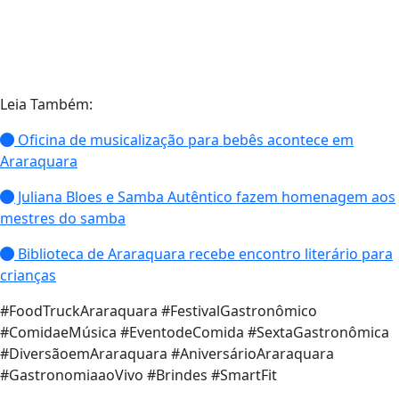
Leia Também:
Oficina de musicalização para bebês acontece em
Araraquara
Juliana Bloes e Samba Autêntico fazem homenagem aos
mestres do samba
Biblioteca de Araraquara recebe encontro literário para
crianças
#FoodTruckAraraquara #FestivalGastronômico
#ComidaeMúsica #EventodeComida #SextaGastronômica
#DiversãoemAraraquara #AniversárioAraraquara
#GastronomiaaoVivo #Brindes #SmartFit