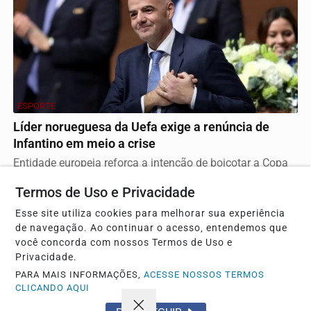
ESPORTE
Líder norueguesa da Uefa exige a renúncia de
Infantino em meio a crise
Entidade europeia reforça a intenção de boicotar a Copa
do Mundo após o fracasso de planos financeiros...
Termos de Uso e Privacidade
Esse site utiliza cookies para melhorar sua experiência
de navegação. Ao continuar o acesso, entendemos que
Descubra Mais
você concorda com nossos Termos de Uso e
Privacidade.
PARA MAIS INFORMAÇÕES,
ACESSE NOSSOS TERMOS
CLICANDO AQUI
Não possui uma conta?