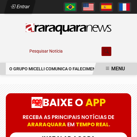
Entrar
Pesquisar Notícia
MENU
O GRUPO MICELLI COMUNICA O FALECIMENTO DO SR. MARCELO C
EM ALTA
BAIXE O
APP
RECEBA AS PRINCIPAIS NOTÍCIAS DE
ARARAQUARA
EM
TEMPO REAL
.